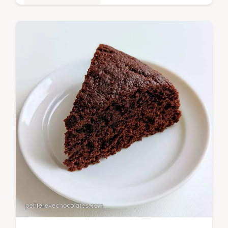
Gâteaux au chocolat
Réussissez vos LevainInspired TwoChip
Chocolate Chip Cookies. Nos cookies
américains moelleux incluent un guide de
timing pas à…