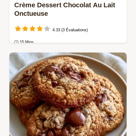
Crème Dessert Chocolat Au Lait
Onctueuse
4.33 (3 Évaluations)
15 Mins
Mousses & crèmes
Cette Crème dessert chocolat au lait maison
est onctueuse grâce à la maïzena. Voici
notre checklist des erreurs communes pour
un…