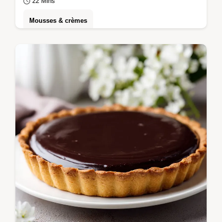
22 Mins
Mousses & crèmes
Tentez cette Recette de Dessert Simple à 2
Ingrédients au Chocolat. Une crème
chocolat 2 ingrédients avec checklist
d'erreurs…