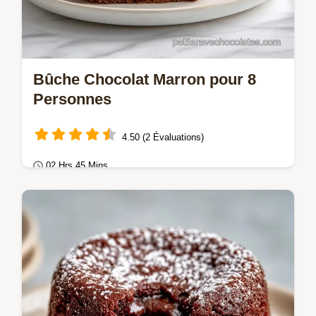
Bûche Chocolat Marron pour 8
Personnes
4.50 (2 Évaluations)
02 Hrs 45 Mins
Gâteaux au chocolat
La Bûche chocolat marron allie cacao et
douceur. Découvrez cette recette bûche
chocolat marron maison avec notre guide
de timing…