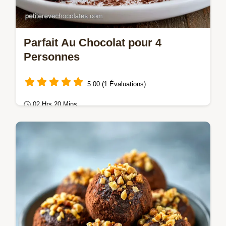
Parfait Au Chocolat pour 4
Personnes
5.00 (1 Évaluations)
02 Hrs 20 Mins
Mousses & crèmes
Savourez ce Parfait au chocolat onctueux.
Découvrez notre recette de verrines au
chocolat avec une checklist des erreurs
communes.