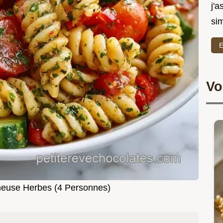
j'a
sim
E
Vo
euse Herbes (4 Personnes)