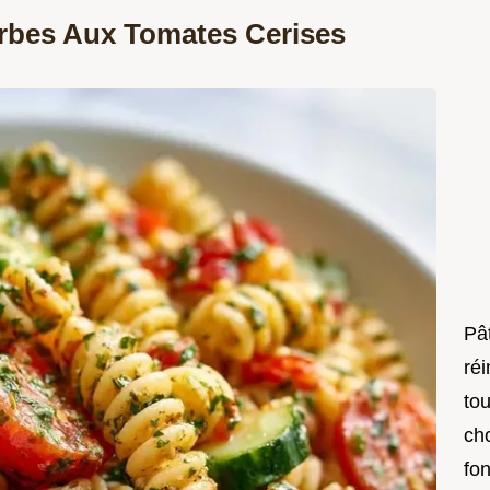
rbes Aux Tomates Cerises
Pât
réi
to
ch
fo