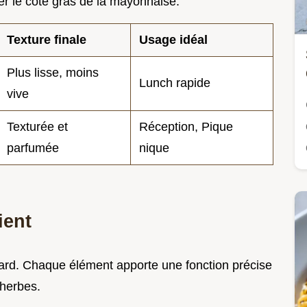
sser le côté gras de la mayonnaise.
Texture finale
Usage idéal
Plus lisse, moins
Lunch rapide
vive
Texturée et
Réception, Pique
parfumée
nique
ient
ard. Chaque élément apporte une fonction précise
 herbes.